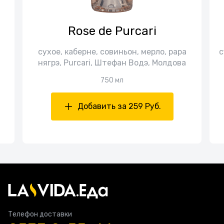
Rose de Purcari
сухое, каберне, совиньон, мерло, рара
с
нягрэ, Purcari, Штефан Водэ, Молдова
750 мл
Добавить за 259 Руб.
Телефон доставки