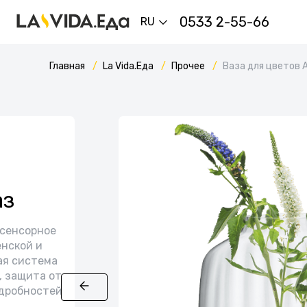
0533 2-55-66
RU
Главная
La Vida.Еда
Прочее
Ваза для цветов 
аз
 сенсорное
енской и
ая система
, защита от
одробностей