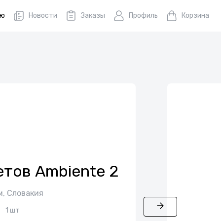
ню
Новости
Заказы
Профиль
Корзина
етов Ambiente 2
м, Словакия
1 шт