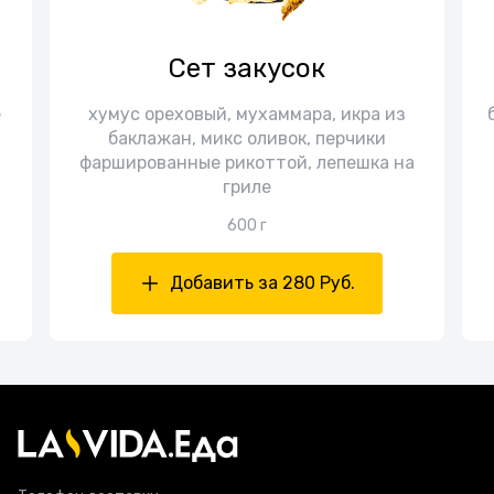
Сет закусок
е
хумус ореховый, мухаммара, икра из
баклажан, микс оливок, перчики
фаршированные рикоттой, лепешка на
гриле
600 г
Добавить за 280 Руб.