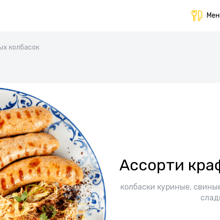
Ме
ых колбасок
Ассорти кра
колбаски куриные, свиные
слад