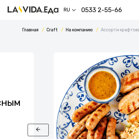
0533 2-55-66
RU
Главная
Craft
На компанию
Ассорти крафтов
сным