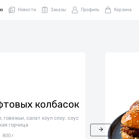
ню
Новости
Заказы
Профиль
Корзина
фтовых колбасок
, говяжьи, салат коул слоу, соус
кая горчица
800 г