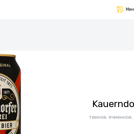
Ме
Kauerndo
темное, ячменное,