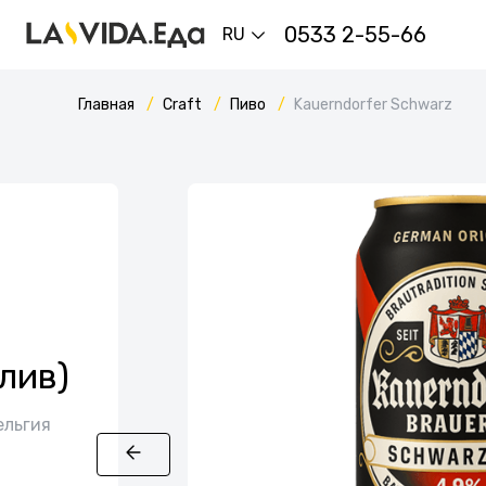
0533 2-55-66
RU
Главная
Craft
Пиво
Kauerndorfer Schwarz
лив)
ельгия