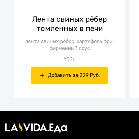
Лента свиных рёбер
томлённых в печи
лента свиных рёбер, картофель фри,
фирменный соус
500 г
Добавить за 229 Руб.