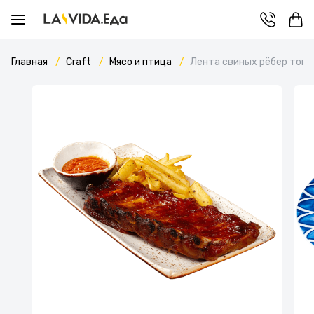
Главная
Craft
Мясо и птица
Лента свиных рёбер томл