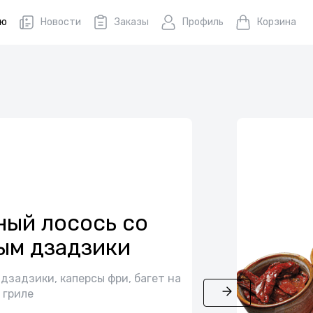
ню
Новости
Заказы
Профиль
Корзина
ый лосось со
ым дзадзики
 дзадзики, каперсы фри, багет на
гриле