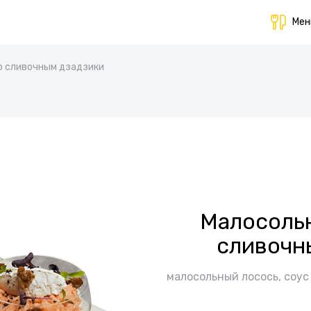
Ме
о сливочным дзадзики
Малосольн
сливочн
малосольный лосось, соус