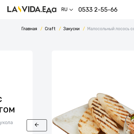
0533 2-55-66
RU
Главная
Craft
Закуски
Малосольный лосось с
с
том
рукола