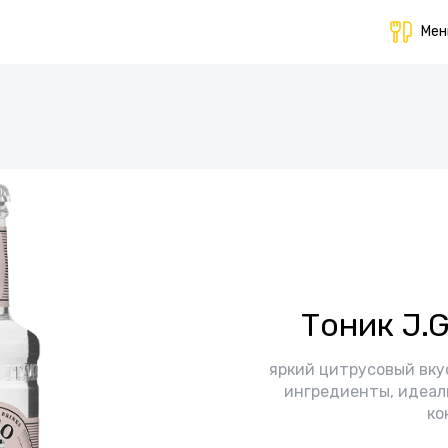
Ме
Тоник J.
яркий цитрусовый вкус
ингредиенты, идеал
ко