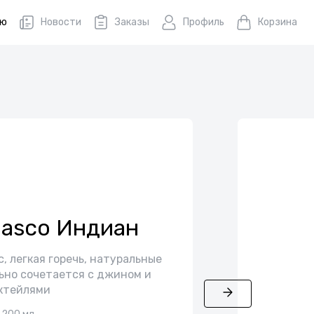
ню
Новости
Заказы
Профиль
Корзина
Gasco Индиан
, легкая горечь, натуральные
ьно сочетается с джином и
ктейлями