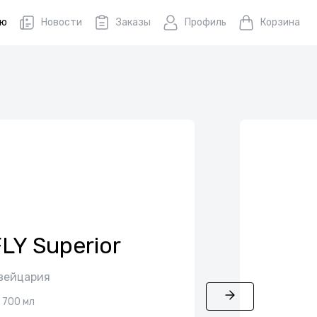
ню
Новости
Заказы
Профиль
Корзина
LY Superior
вейцария
700 мл