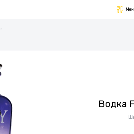
Ме
or
Водка F
Ш