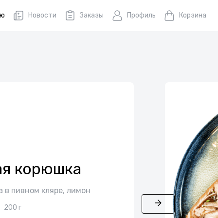
ню
Новости
Заказы
Профиль
Корзина
я корюшка
 в пивном кляре, лимон
200 г