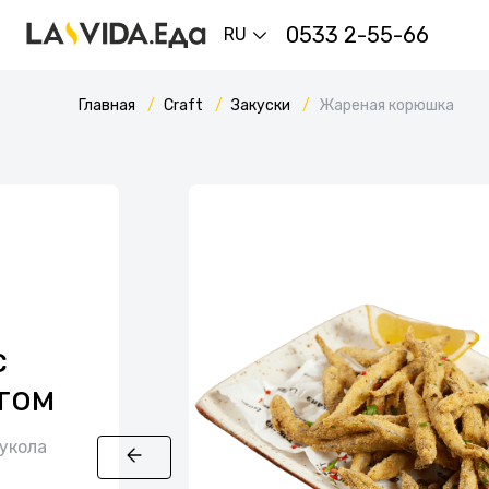
0533 2-55-66
RU
Главная
Craft
Закуски
Жареная корюшка
с
том
рукола