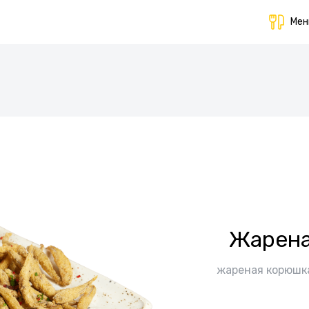
Ме
Жарена
жареная корюшка