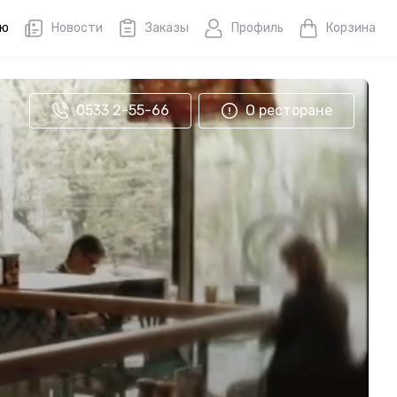
ню
Новости
Заказы
Профиль
Корзина
0533 2-55-66
О ресторане