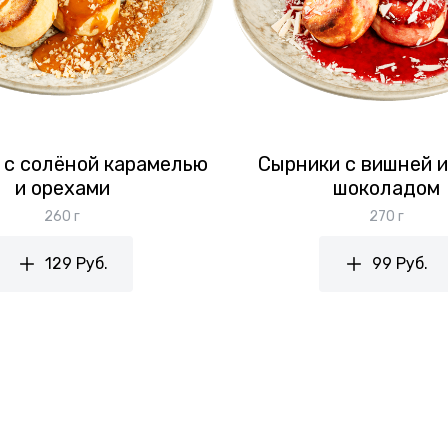
 с солёной карамелью
Сырники с вишней 
и орехами
шоколадом
260 г
270 г
129 Руб.
99 Руб.