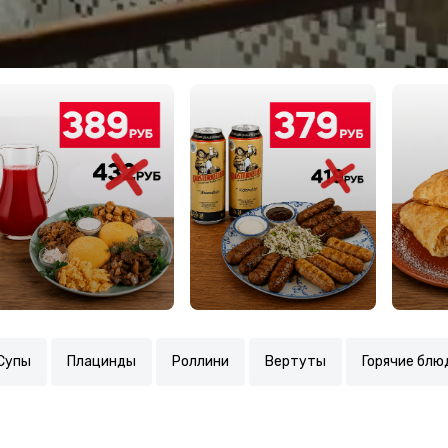
Супы
Плацинды
Роллини
Вертуты
Горячие блю