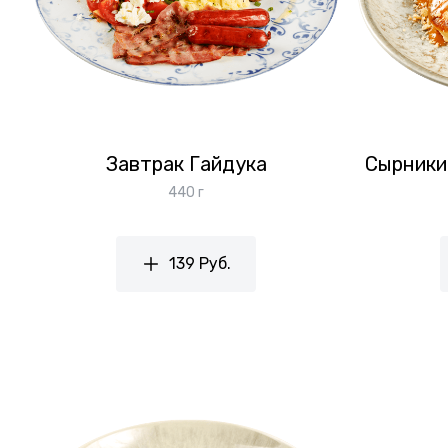
Завтрак Гайдука
Сырники
440 г
139 Руб.