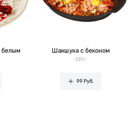
и белым
Шакшука с беконом
320 г
99 Руб.