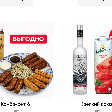
Комбо-сет 6
Крепкий сою
1 шт
1 шт