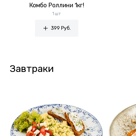
Комбо Роллини 1кг!
1 шт
399 Руб.
Завтраки