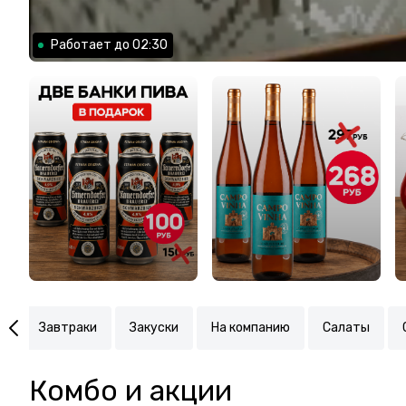
Работает до 02:30
и
Завтраки
Закуски
На компанию
Салаты
Комбо и акции