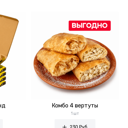
нд
Комбо 4 вертуты
1 шт
230 Руб.