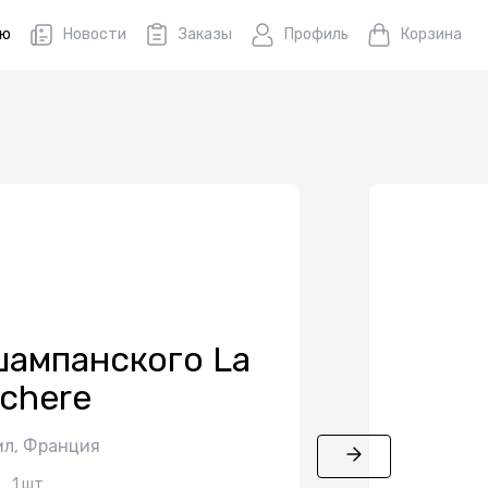
ню
Новости
Заказы
Профиль
Корзина
шампанского La
ochere
мл, Франция
1 шт