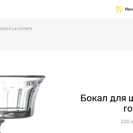
Ме
ского La rochere
Бокал для 
r
220 