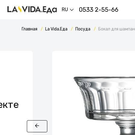
0533 2-55-66
RU
Главная
La Vida.Еда
Посуда
Бокал для шампан
екте