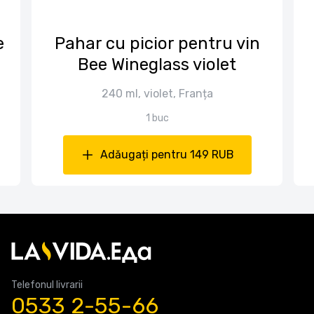
е
Pahar cu picior pentru vin
Bee Wineglass violet
240 ml, violet, Franța
1 buc
Adăugați pentru 149 RUB
Telefonul livrarii
0533 2-55-66