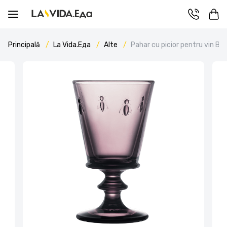
Principală
La Vida.Еда
Alte
Pahar cu picior pentru vin Be