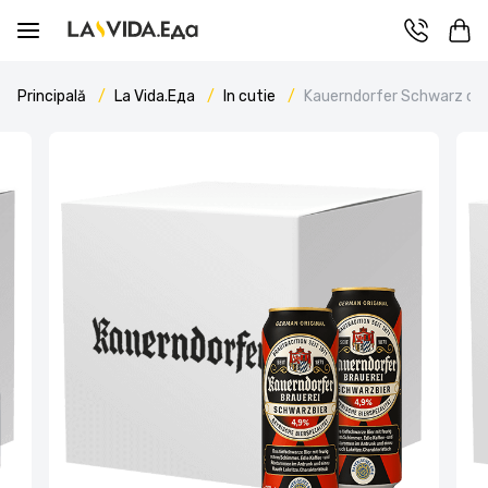
Principală
La Vida.Еда
In cutie
Kauerndorfer Schwarz cut