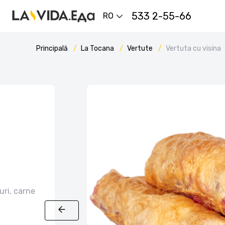
533 2-55-66
RO
Principală
La Tocana
Vertute
Vertuta cu visina
uri, carne