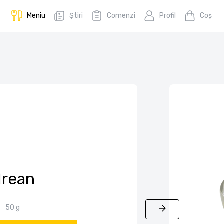
Meniu
Știri
Comenzi
Profil
Coş
rean
50 g