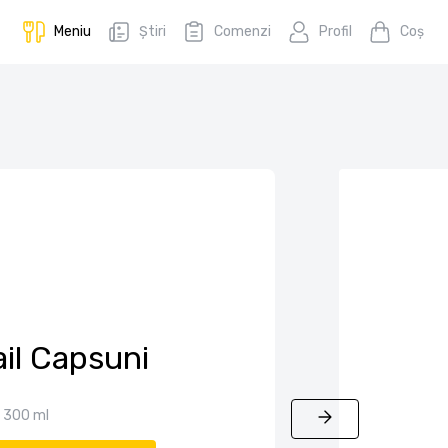
Meniu
Știri
Comenzi
Profil
Coş
il Capsuni
300 ml