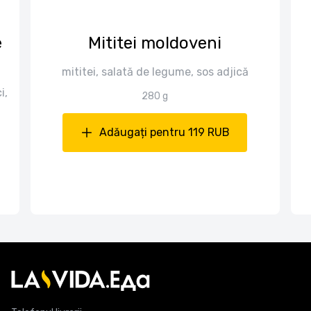
e
Mititei moldoveni
mititei, salată de legume, sos adjică
i,
280 g
Adăugați pentru 119 RUB