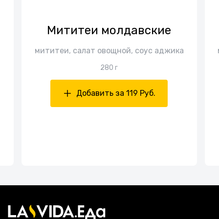
Мититеи молдавские
мититеи, салат овощной, соус аджика
280 г
,
Добавить за 119 Руб.