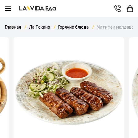
Главная
Ла Токанэ
Горячие блюда
Мититеи молдавск