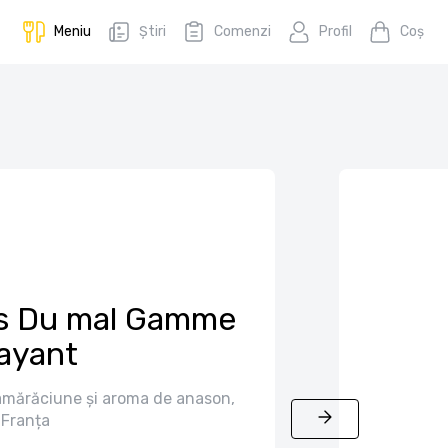
Meniu
Știri
Comenzi
Profil
Coş
rs Du mal Gamme
ayant
amărăciune și aroma de anason,
Franța