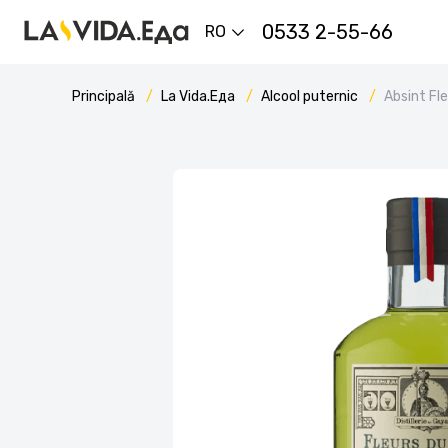
0533 2-55-66
RO
Principală
La Vida.Еда
Alcool puternic
Absint F