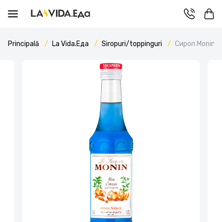
Principală
La Vida.Еда
Siropuri/toppinguri
Сироп Monin B