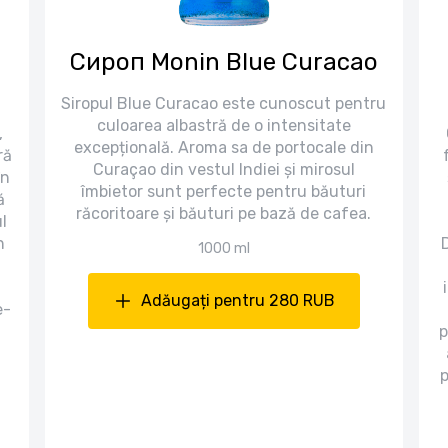
Сироп Monin Blue Curacao
Siropul Blue Curacao este cunoscut pentru
culoarea albastră de o intensitate
,
excepțională. Aroma sa de portocale din
ră
Curaçao din vestul Indiei și mirosul
în
îmbietor sunt perfecte pentru băuturi
ă
răcoritoare și băuturi pe bază de cafea.
l
n
D
1000 ml
Adăugați pentru 280 RUB
e-
p
p