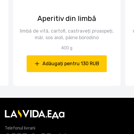
Aperitiv din limbă
limbă de vită, cartofi, castraveți proaspeți,
măr, sos aioli, pâine borodino
400 g
Adăugați pentru 130 RUB
Telefonul livrarii