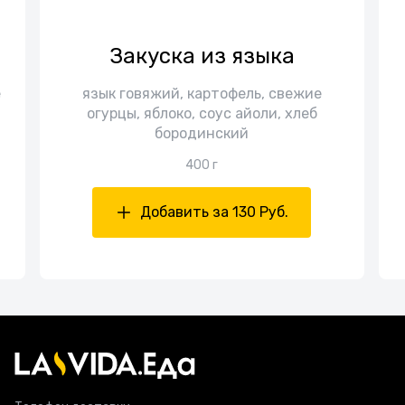
Закуска из языка
е
язык говяжий, картофель, свежие
огурцы, яблоко, соус айоли, хлеб
бородинский
400 г
Добавить за 130 Руб.