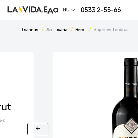
0533 2-55-66
RU
Главная
Ла Токанэ
Вино
Saperavi Timbrus
rut
лия