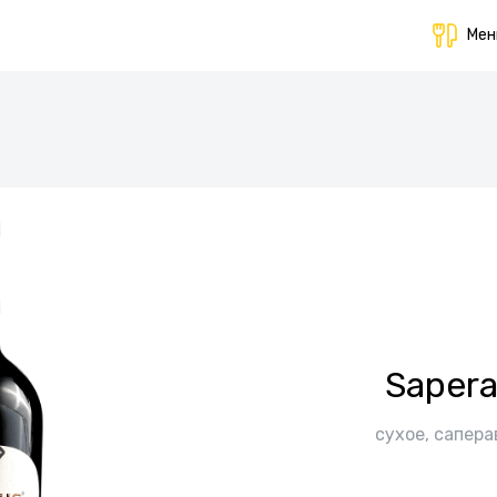
Ме
Sapera
сухое, сапера