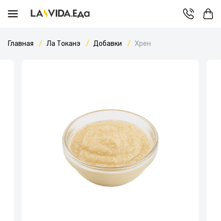
Главная
Ла Токанэ
Добавки
Хрен