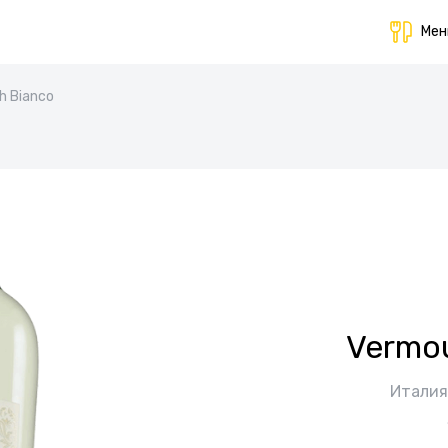
Ме
h Bianco
Vermou
Италия,