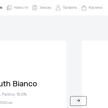
ню
Новости
Заказы
Профиль
Корзина
th Bianco
 Perlino, 15,0%
1000 мл