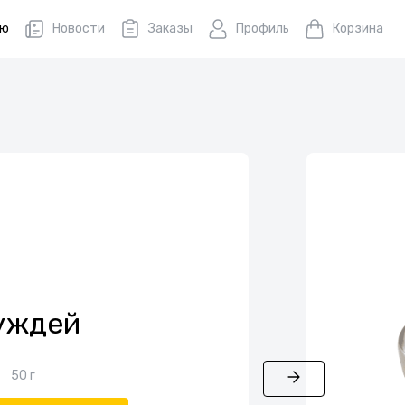
ню
Новости
Заказы
Профиль
Корзина
уждей
50 г