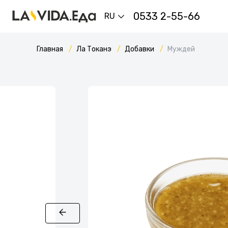
0533 2-55-66
RU
Главная
Ла Токанэ
Добавки
Муждей